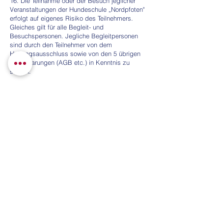
16. Die Teilnahme oder der Besuch jeglicher
Veranstaltungen der Hundeschule „Nordpfoten"
erfolgt auf eigenes Risiko des Teilnehmers.
Gleiches gilt für alle Begleit- und
Besuchspersonen. Jegliche Begleitpersonen
sind durch den Teilnehmer von dem
Haftungsausschluss sowie von den 5 übrigen
Vereinbarungen (AGB etc.) in Kenntnis zu
setzen.
17. Die Teilnehmer haften für alle durch ihre
Hunde oder sie selbst verursachten Personen-,
Sach- und Vermögensschäden.
18. Während des Trainings/Unterrichts ist den
Anweisungen durch die Trainerin Folge zu
leisten. Für Schäden, die der Teilnehmer durch
Missachtung dieser AGB oder durch
Missachtung der Anweisungen der Trainerin
verursacht, haftet ausschließlich der Teilnehmer.
19. Das Krankheits- und Verletzungsrisiko
während des Trainingszeitraumes tragen die
Teilnehmer.