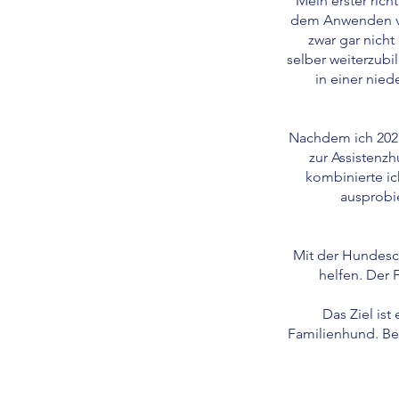
Mein erster ric
dem Anwenden vo
zwar gar nich
selber weiterzubi
in einer nie
Nachdem ich 202
zur Assistenzh
kombinierte ic
ausprobi
Mit der Hundes
helfen. Der 
Das Ziel is
Familienhund. Be