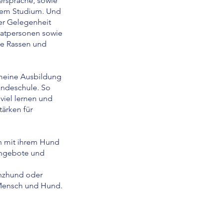
ersprache, sowie
nem Studium. Und
er Gelegenheit
ivatpersonen sowie
ge Rassen und
meine Ausbildung
Hundeschule. So
viel lernen und
ärken für
 mit ihrem Hund
nangebote und
enzhund oder
 Mensch und Hund.