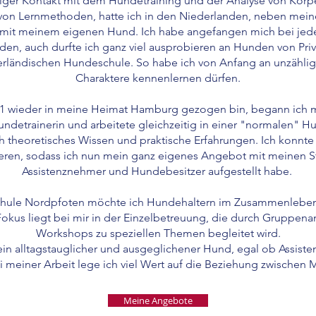
htiger Kontakt mit dem Hundetraining und der Analyse von Körp
n Lernmethoden, hatte ich in den Niederlanden, neben mei
t mit meinem eigenen Hund. Ich habe angefangen mich bei jed
lden, auch durfte ich ganz viel ausprobieren an Hunden von Pr
derländischen Hundeschule. So habe ich von Anfang an unzähli
Charaktere kennenlernen dürfen.
1 wieder in meine Heimat Hamburg gezogen bin, begann ich 
undetrainerin und arbeitete gleichzeitig in einer "normalen" 
h theoretisches Wissen und praktische Erfahrungen. Ich konnte 
eren, sodass ich nun mein ganz eigenes Angebot mit meinen St
Assistenznehmer und Hundebesitzer aufgestellt habe.
chule Nordpfoten möchte ich Hundehaltern im Zusammenleben
Fokus liegt bei mir in der Einzelbetreuung, die durch Gruppe
Workshops zu speziellen Themen begleitet wird.
t ein alltagstauglicher und ausgeglichener Hund, egal ob Assist
i meiner Arbeit lege ich viel Wert auf die Beziehung zwischen
Meine Angebote